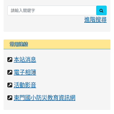
searc
進階搜尋
常用連結
網
本站消息
站
網
電子相簿
站
網
活動影音
站
網
東門國小防災教育資訊網
站