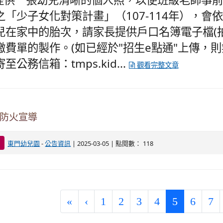
之「少子女化對策計畫」（107-114年），會
兒在家中的胎次，請家長提供戶口名簿電子檔(
繳費單的製作。(如已經於"招生e點通"上傳，則
至公務信箱：tmps.kid...
觀看完整文章
防火宣導
-
| 2025-03-05 | 點閱數： 118
東門幼兒園
公告資訊
(current)
«
‹
1
2
3
4
5
6
7