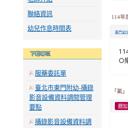
聯絡資訊
114
幼兒作息時間表
東門幼
1
下載專區
○樂
服藥委託單
臺北市東門附幼-攝錄
「氟」
影音設備資料調閱管理
轉知
要點
攝錄影音設備資料調