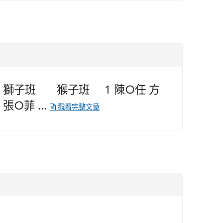
 獅子班 猴子班 1 陳○任 方
張○菲 ...
觀看完整文章