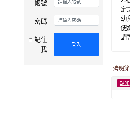
帳號
定
幼
密碼
便
請寄
記住
登入
我
清明節
轉知