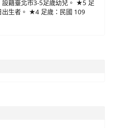
設籍臺北市3-5足歲幼兒。 ★5 足
1 日出生者。 ★4 足歲：民國 109