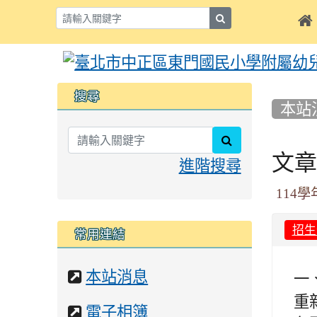
search

:::
:::
搜尋
本站
search
文章
進階搜尋
114
招生
常用連結
一
網
本站消息
站
重
網
電子相簿