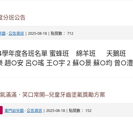
年度分班公告
-
| 2025-08-18 | 點閱數： 712
兒園
公告資訊
14學年度各班名單 蜜蜂班 綿羊班 天鵝班
 趙○安 呂○瑤 王○宇 2 蘇○景 蘇○均 曾○澧 
氣滿滿．笑口常開─兒童牙齒塗氟獎勵方案
-
| 2025-08-18 | 點閱數： 152
東門幼兒園
公告資訊