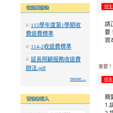
收退費辦法
招生
請
115學年度第1學期收
要
費退費標準
資
114-2收退費標準
延長照顧服務收退費
重要！
辦法.pdf
more...
招生
親
管理者登入
1
2