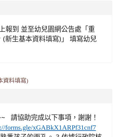
完成線上報到 並至幼兒園網公告處「重
(新生基本資料填寫)」 填寫幼兒
本資料填寫)
~~ 請協助完成以下事項，謝謝！
s://forms.gle/xGABkX1ARPf31cnf7
熟悉孩子的面孔。 3.依據行政院核