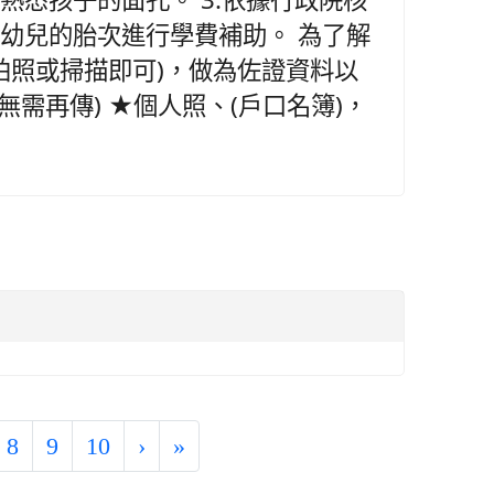
依幼兒的胎次進行學費補助。 為了解
拍照或掃描即可)，做為佐證資料以
無需再傳) ★個人照、(戶口名簿)，
8
9
10
›
»