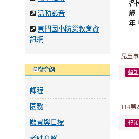
各
站
歲：
網
活動影音
站
年 
網
東門國小防災教育資
站
訊網
兒童事
園所介紹
轉知
課程
園務
114
願景與目標
轉知
老師介紹