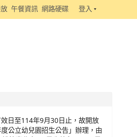
播放
午餐資訊
網路硬碟
登入
:::
日至114年9月30日止，故開放
年度公立幼兒園招生公告」辦理，由