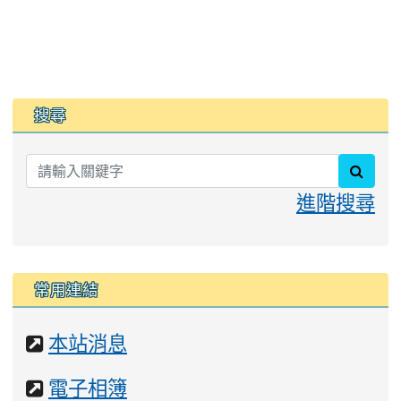
:::
搜尋
searc
進階搜尋
常用連結
網
本站消息
站
網
電子相簿